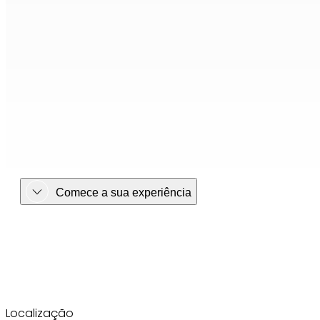
Comece a sua experiência
Localização No coração de Florenç
Localização