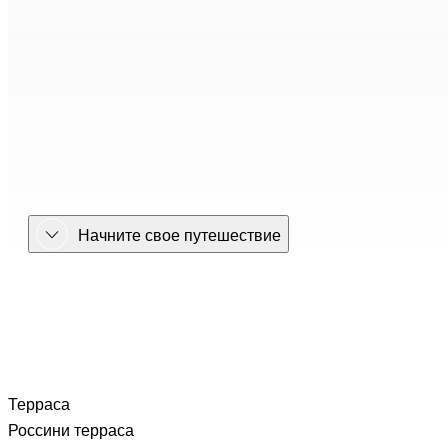
Начните свое путешествие
Терраса Россини терраса
Терраса
Россини терраса
ОТЕЛЬ
Терраса