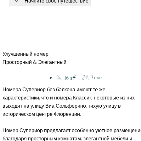
Начните свое путешествие
Улучшенный номер Просторный & 
Улучшенный номер
Просторный & Элегантный
номера
Улучшенный номер
2
3 max
16 m
Номера Супериор без балкона имеют те же
характеристики, что и номера Классик, некоторые из них
выходят на улицу Виа Сольферино, тихую улицу в
историческом центре Флоренции.
Номер Супериор предлагает особенно уютное размещени
благодаря просторным комнатам, элегантной мебели и