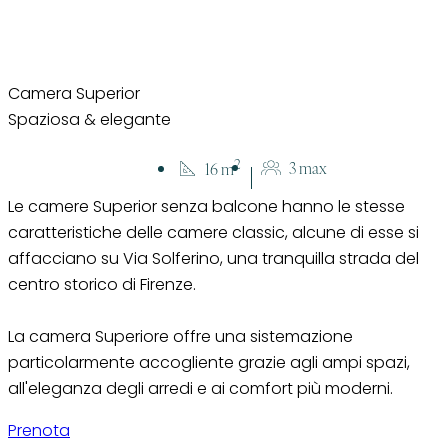
Camera Superior Spaziosa & elegan
Camera Superior
Spaziosa & elegante
Camere
Camera Superior
2
3 max
16 m
Le camere Superior senza balcone hanno le stesse
caratteristiche delle camere classic, alcune di esse si
affacciano su Via Solferino, una tranquilla strada del
centro storico di Firenze.
La camera Superiore offre una sistemazione
particolarmente accogliente grazie agli ampi spazi,
all'eleganza degli arredi e ai comfort più moderni.
Prenota