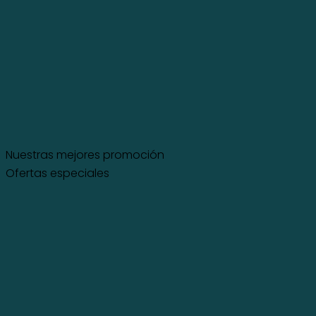
Nuestras mejores promoción Oferta
Nuestras mejores promoción
Ofertas especiales