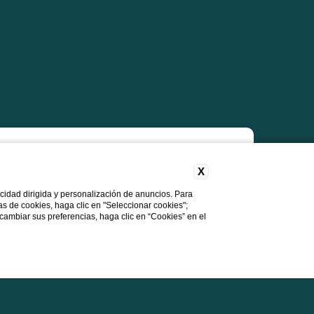
X
licidad dirigida y personalización de anuncios. Para
ferta
cas de cookies, haga clic en "Seleccionar cookies";
 cambiar sus preferencias, haga clic en “Cookies” en el
e Aperitif
ancia con Welcome Aperitif
n, la hospitalidad y el buen gusto.