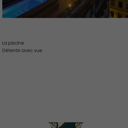
La piscine Détente avec vue
La piscine
Détente avec vue