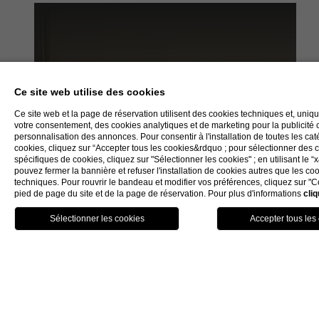
Ce site web utilise des cookies
Ce site web et la page de réservation utilisent des cookies techniques et, uni
votre consentement, des cookies analytiques et de marketing pour la publicité c
personnalisation des annonces. Pour consentir à l'installation de toutes les ca
cookies, cliquez sur “Accepter tous les cookies&rdquo ; pour sélectionner des 
spécifiques de cookies, cliquez sur "Sélectionner les cookies" ; en utilisant le 
Chambre Simple
pouvez fermer la bannière et refuser l'installation de cookies autres que les co
techniques. Pour rouvrir le bandeau et modifier vos préférences, cliquez sur "C
pied de page du site et de la page de réservation. Pour plus d'informations
cliq
2
12 m
/
1 max Hôtes
réserver
Les 75 chambres de l’Hôtel
rénovées afin d’offrir à leur