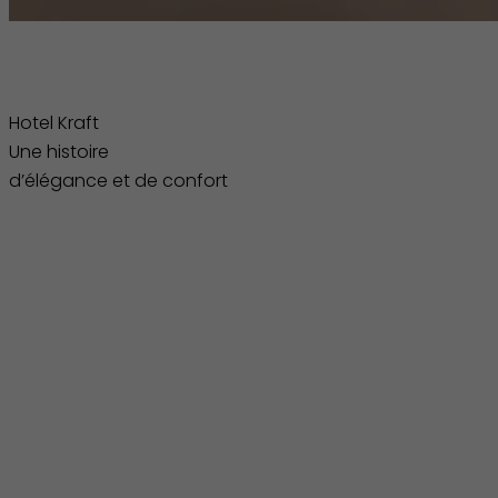
Hotel Kraft Une histoire
Hotel Kraft
Une histoire
d’élégance et de confort
d’élégance et de confort