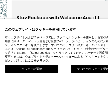
Stay Package with Welcome Aperitif
An experience of comfort, elegance, and refined
このウェブサイトはクッキーを使用しています
hospitality.
本ウェブサイトおよび予約ページでは、テクニカルクッキーを使用し、お客様
場合に限り、ターゲット広告および広告のパーソナライゼーションのために分
ケティングクッキーを使用します。すべてのカテゴリーのクッキーのインスト
探索
るには、“Accept all cookies&rdquoをクリックしてください。特定のカテゴ
を選択するには、「Select cookies」をクリックしてください。バナーを再度
変更するには、ウェブサイトと予約ページのフッターにある「クッキー」をク
ださい。詳しくは
ここをクリック
.
予約をする