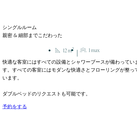
シングルルーム 親密 & 細部までこだわ
シングルルーム
親密 & 細部までこだわった
客室のご案内
シングルルーム
2
1 max
12 m
快適な客室にはすべての設備とシャワーブースが備わってい
す。すべての客室にはモダンな快適さとフローリングが整っ
います。
ダブルベッドのリクエストも可能です。
予約をする