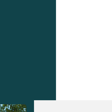
地帯にある施設
トスカーナのホテル